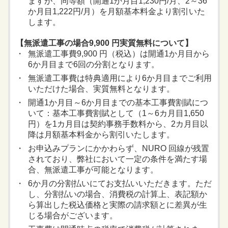
ますが、同等額（開通1か月目1,230円/月、2～36
か月目1,222円/月）を月額基本料金より割引いた
します。
【無派遣工事の場合9,900 円実質無料について】
無派遣工事費9,900 円（税込）は開通1か月目から
6か月目まで6回の分割となります。
無派遣工事費は特典適用により6か月目までご利用
いただけた場合、実質無料となります。
開通1か月目～6か月目までの基本工事費割賦につ
いて：基本工事費割賦として（1～6カ月目1,650
円）を1カ月目は契約事務手数料から、2カ月目以
降は月額基本料金から割引いたします。
お申込みプランにかかわらず、NURO 回線が残置
されており、弊社において一定の条件を満たす場
合、無派遣工事が可能となります。
6か月の分割払いにてお支払いいただきます。ただ
し、分割払いの場合、消費税の計算上、表記額か
ら算出した税込価格と実際の請求額とに差異が生
じる場合がございます。