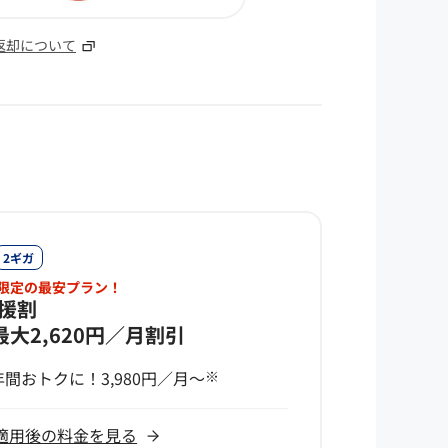
返却について
2ギガ
下限定の最安プラン！
応援割
最大2,620円／月割引
間おトクに！3,980円／月～
※
適用後の料金を見る