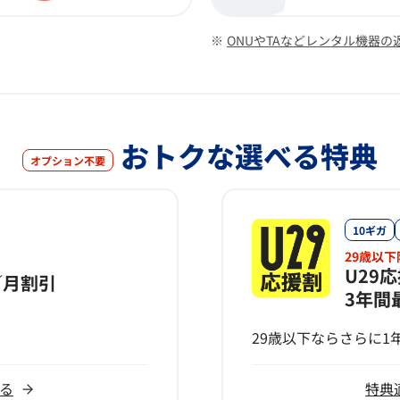
ONUやTAなどレンタル機器の
おトクな選べる特典
オプション不要
10ギガ
29歳以
U29
／月割引
3年間
29歳以下ならさらに1年
る
特典