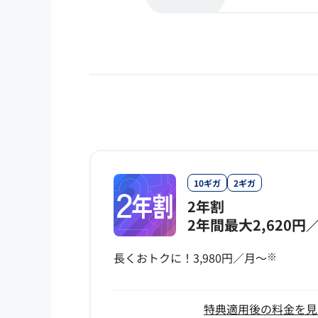
10ギガ
2ギガ
2年割
2年間最大2,620円
長くおトクに！3,980円／月～
※
特典適用後の料金を見