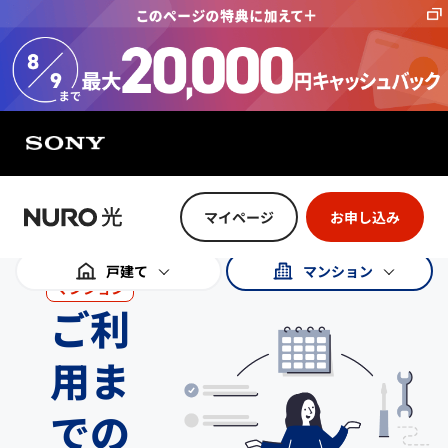
特に注記のない限り、記載の金額は全て税込金額です。
マイページ
お申し込み
戸建て
マンション
マンション
ご利
用ま
での