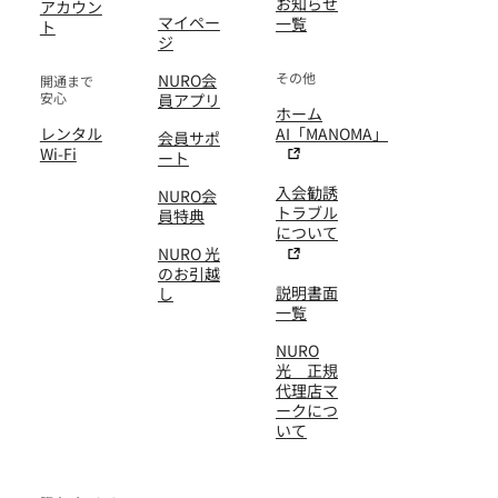
お知らせ
アカウン
マイペー
一覧
ト
ジ
その他
NURO会
開通まで
安心
員アプリ
ホーム
レンタル
AI「MANOMA」
会員サポ
Wi-Fi
ート
入会勧誘
NURO会
トラブル
員特典
について
NURO 光
のお引越
説明書面
し
一覧
NURO
光 正規
代理店マ
ークにつ
いて