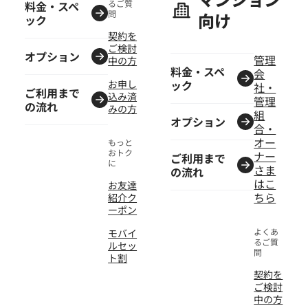
るご質
料金・スペ
問
向け
ック
契約を
ご検討
オプション
管理
中の方
料金・スペ
会
お申し
ック
社・
ご利用まで
込み済
管理
の流れ
みの方
組
オプション
合・
オー
もっと
おトク
ナー
ご利用まで
に
さま
の流れ
はこ
お友達
ちら
紹介ク
ーポン
よくあ
モバイ
るご質
ルセッ
問
ト割
契約を
ご検討
中の方