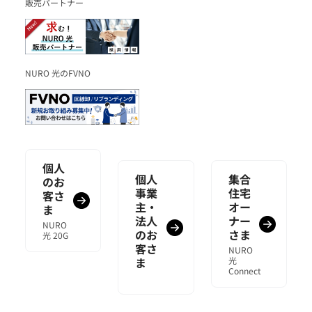
販売パートナー
NURO 光のFVNO
個人
個人
集合
のお
事業
住宅
客さ
主・
オー
ま
法人
ナー
NURO
のお
さま
光 20G
客さ
NURO
ま
光
Connect