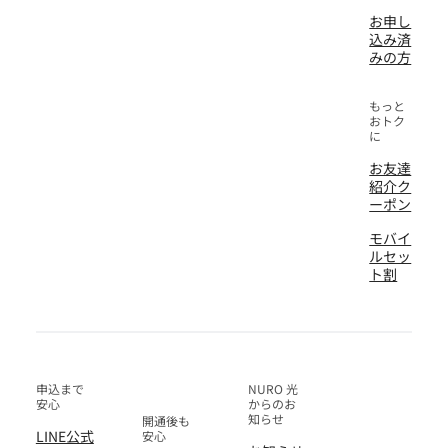
お申し
込み済
みの方
もっと
おトク
に
お友達
紹介ク
ーポン
モバイ
ルセッ
ト割
申込まで
NURO 光
安心
からのお
知らせ
開通後も
LINE公式
安心