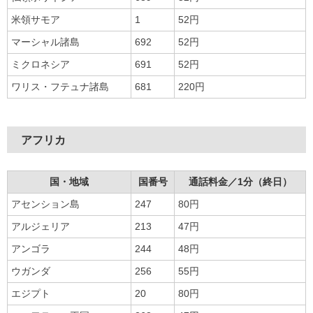
米領サモア
1
52円
マーシャル諸島
692
52円
ミクロネシア
691
52円
ワリス・フテュナ諸島
681
220円
アフリカ
国・地域
国番号
通話料金／1分（終日）
アセンション島
247
80円
アルジェリア
213
47円
アンゴラ
244
48円
ウガンダ
256
55円
エジプト
20
80円