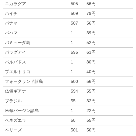
ニカラグア
505
56円
ハイチ
509
79円
パナマ
507
56円
バハマ
1
39円
バミューダ島
1
52円
パラグアイ
595
63円
バルバドス
1
80円
プエルトリコ
1
40円
フォークランド諸島
500
56円
仏領ギアナ
594
55円
ブラジル
55
32円
米領バージン諸島
1
22円
ベネズエラ
58
55円
ベリーズ
501
56円