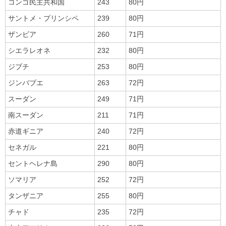
コンゴ民主共和国
243
80円
サントメ・プリンシペ
239
80円
ザンビア
260
71円
シエラレオネ
232
80円
ジブチ
253
80円
ジンバブエ
263
72円
スーダン
249
71円
南スーダン
211
71円
赤道ギニア
240
72円
セネガル
221
80円
セントヘレナ島
290
80円
ソマリア
252
72円
タンザニア
255
80円
チャド
235
72円