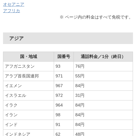
オセアニア
アフリカ
※ ページ内の料金はすべて免税です。
アジア
国・地域
国番号
通話料金／1分（終日）
アフガニスタン
93
76円
アラブ首長国連邦
971
55円
イエメン
967
84円
イスラエル
972
31円
イラク
964
84円
イラン
98
84円
インド
91
84円
インドネシア
62
48円