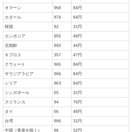
オマーン
968
84円
カタール
974
84円
韓国
82
31円
カンボジア
855
48円
北朝鮮
850
44円
キプロス
357
47円
クウェート
965
84円
サウジアラビア
966
84円
シリア
963
84円
シンガポール
65
31円
スリランカ
94
76円
タイ
66
48円
台湾
886
31円
中国（香港を除く）
86
32円