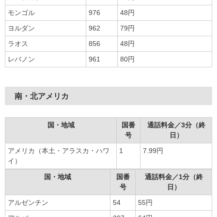
モンゴル
976
48円
ヨルダン
962
79円
ラオス
856
48円
レバノン
961
80円
南・北アメリカ
国・地域
国番
通話料金／3分（終
号
日）
アメリカ（本土・アラスカ・ハワ
1
7.99円
イ）
国・地域
国番
通話料金／1分（終
号
日）
アルゼンチン
54
55円