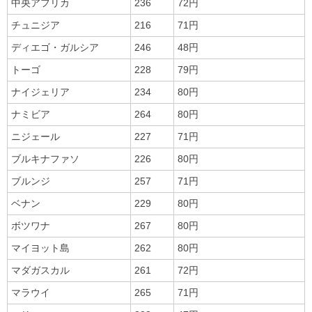
中央アフリカ
236
72円
チュニジア
216
71円
ディエゴ・ガルシア
246
48円
トーゴ
228
79円
ナイジェリア
234
80円
ナミビア
264
80円
ニジェール
227
71円
ブルキナファソ
226
80円
ブルンジ
257
71円
ベナン
229
80円
ボツワナ
267
80円
マイヨット島
262
80円
マダガスカル
261
72円
マラウイ
265
71円