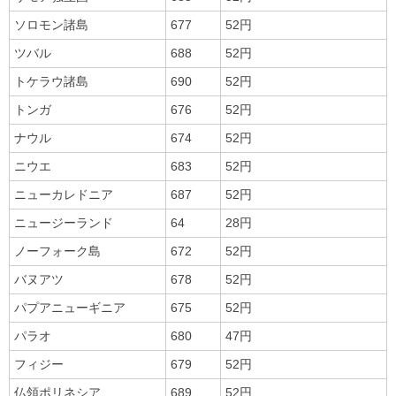
ソロモン諸島
677
52円
ツバル
688
52円
トケラウ諸島
690
52円
トンガ
676
52円
ナウル
674
52円
ニウエ
683
52円
ニューカレドニア
687
52円
ニュージーランド
64
28円
ノーフォーク島
672
52円
バヌアツ
678
52円
パプアニューギニア
675
52円
パラオ
680
47円
フィジー
679
52円
仏領ポリネシア
689
52円