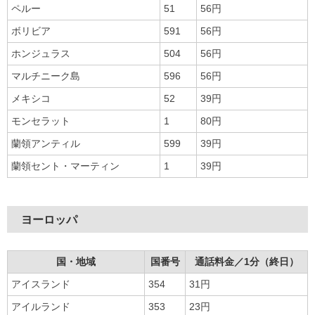
ペルー
51
56円
ボリビア
591
56円
ホンジュラス
504
56円
マルチニーク島
596
56円
メキシコ
52
39円
モンセラット
1
80円
蘭領アンティル
599
39円
蘭領セント・マーティン
1
39円
ヨーロッパ
国・地域
国番号
通話料金／1分（終日）
アイスランド
354
31円
アイルランド
353
23円