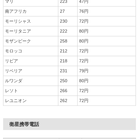
マリ
223
47円
南アフリカ
27
76円
モーリシャス
230
72円
モーリタニア
222
80円
モザンビーク
258
80円
モロッコ
212
72円
リビア
218
72円
リベリア
231
79円
ルワンダ
250
80円
レソト
266
72円
レユニオン
262
72円
衛星携帯電話