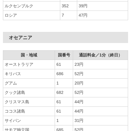
ルクセンブルク
352
39円
ロシア
7
47円
オセアニア
国・地域
国番号
通話料金／1分（終日）
オーストラリア
61
23円
キリバス
686
52円
グアム
1
20円
クック諸島
682
52円
クリスマス島
61
44円
ココス諸島
61
44円
サイパン
1
31円
サモア独立国
685
52円