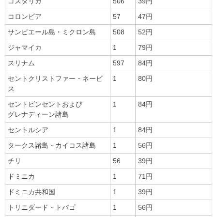
コスタリカ
506
39円
コロンビア
57
47円
サンピエール島・ミクロン島
508
52円
ジャマイカ
1
79円
スリナム
597
84円
セントクリストファー・ネービ
1
80円
ス
セントビンセントおよび
1
84円
グレナディーン諸島
セントルシア
1
84円
タークス諸島・カイコス諸島
1
56円
チリ
56
39円
ドミニカ
1
71円
ドミニカ共和国
1
39円
トリニダード・トバゴ
1
56円