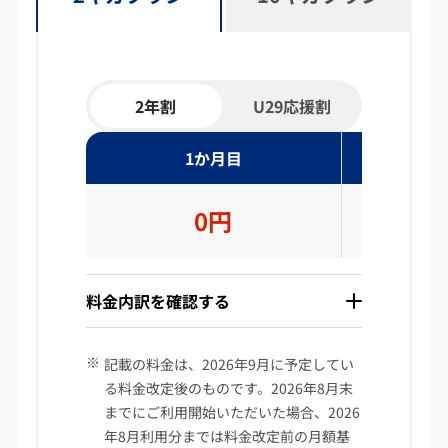
2年割
U29応援割
2ギガプラン2年割お支払いイメージ表です。確認
1か月目
2
0円
2
料金内訳を確認する
記載の料金は、2026年9月に予定してい
る料金改定後のものです。2026年8月末
までにご利用開始いただいた場合、2026
年8月利用分までは料金改定前の月額基