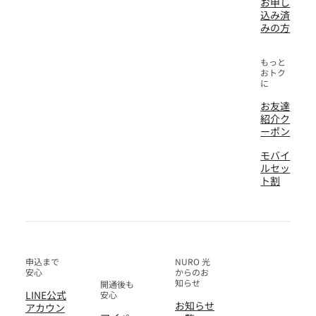
お申し
込み済
みの方
もっと
おトク
に
お友達
紹介ク
ーポン
モバイ
ルセッ
ト割
申込まで
NURO 光
安心
からのお
知らせ
開通後も
LINE公式
安心
お知らせ
アカウン