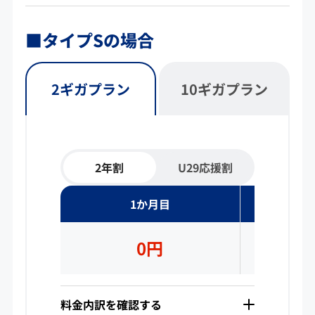
■タイプSの場合
2ギガプラン
10ギガプラン
2年割
U29応援割
2ギガプラン2年割お支払いイメージ表です。確認
1か月目
2
0円
3
料金内訳を確認する