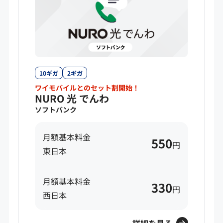
10ギガ
2ギガ
ワイモバイルとのセット割開始！
NURO 光 でんわ
ソフトバンク
月額基本料金
550
円
東日本
月額基本料金
330
円
西日本
詳細を見る