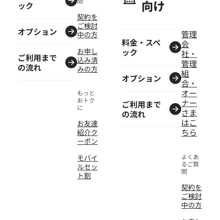
問
向け
ック
契約を
ご検討
オプション
管理
中の方
料金・スペ
会
お申し
ック
社・
ご利用まで
込み済
管理
の流れ
みの方
組
オプション
合・
オー
もっと
おトク
ナー
ご利用まで
に
さま
の流れ
はこ
お友達
ちら
紹介ク
ーポン
よくあ
モバイ
るご質
ルセッ
問
ト割
契約を
ご検討
中の方