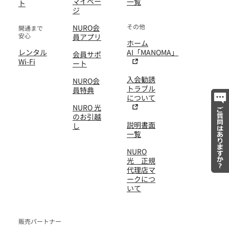
マイペー
一覧
ト
ジ
その他
NURO会
開通まで
安心
員アプリ
ホーム
レンタル
AI「MANOMA」
会員サポ
Wi-Fi
ート
入会勧誘
NURO会
トラブル
員特典
について
NURO 光
のお引越
説明書面
し
一覧
NURO
光 正規
代理店マ
ークにつ
いて
販売パートナー