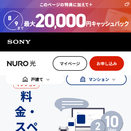
特に注記のない限り、記載の金額は全て税込金額です。
マイページ
お申し込み
戸建て
マンション
マンション
料
金・
スペ