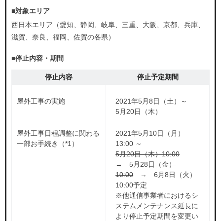
開通後も安心
NURO会員特典
■対象エリア
NURO会員アプリ
NURO 光のお引越し
西日本エリア（愛知、静岡、岐阜、三重、大阪、京都、兵庫、
管理会社・管理組合・オーナーさまはこちら
会員サポート
滋賀、奈良、福岡、佐賀の各県）
NURO会員特典
管理会社・管理組合・オーナーさまはこちら
■停止内容・期間
NURO 光のお引越し
停止内容
停止予定期間
販売パートナーをご検討の方はこちら
個人事業主・法人の方
販売パートナーをご検討の方はこちら
屋外工事の実施
2021年5月8日（土）～
個人事業主・法人の方はこちら
5月20日（木）
個人事業主・法人の方
屋外工事日程調整に関わる
2021年5月10日（月）
料金・特典などのお悩みごと
個人事業主・法人の方はこちら
一部お手続き（*1）
13:00 ～
5月20日（木）10:00
について
→
5月28日（金）
料金・特典などのお悩みごと
10:00
→ 6月8日（火）
10:00予定
について
※他通信事業者におけるシ
電話で相談する
ステムメンテナンス延長に
受付時間 9:00~21:00
より停止予定期間を変更い