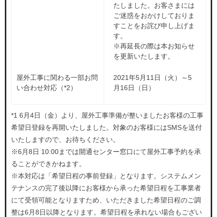
たしました。お客さまには
電話で相談する
よくあるご質問を
ご迷惑をおかけしておりま
受付時間 9:00~21:00
すことをお詫び申し上げま
確認する
す。
※再延長の際は本お知らせ
よくあるご質問を
を更新いたします。
確認する
画面右下の「ご質問・ご相談」のバナーからチャッ
トでもご相談をいただけます。
屋外工事に関わる一部お問
2021年5月11日（火）～5
い合わせ対応（*2）
月16日（日）
画面右下の「ご質問・ご相談」のバナーからチャッ
トでもご相談をいただけます。
*1 6月4日（金）より、屋外工事準備が整いましたお客様の工事
希望日登録を再開いたしました。対象のお客様にはSMSを送付
いたしますので、お待ちください。
※6月8日 10:00までは開通センター窓口にて屋外工事予約を承
ることができかねます。
※本対応は「希望日程の事前登録」となります。システムメン
テナンスの完了後以降にお客様から承った希望日程を工事業者
にて受領可能となりますため、いただきました希望日程のご調
整は6月8日以降となります。希望日程を承れない場合もござい