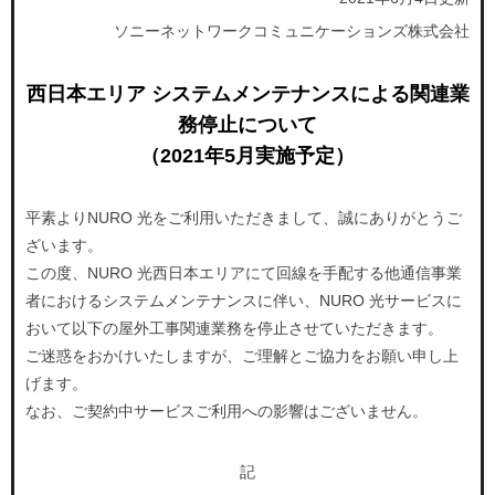
ソニーネットワークコミュニケーションズ株式会社
お知らせ
お知らせ
お知らせ
お知らせ
西日本エリア システムメンテナンスによる関連業
務停止について
よくあるご質問
よくあるご質問
（2021年5月実施予定）
契約をご検討中の方
契約をご検討中の方
お申し込み済みの方
お申し込み済みの方
平素よりNURO 光をご利用いただきまして、誠にありがとうご
申込まで安心
ざいます。
LINE公式アカウント
申込まで安心
この度、NURO 光西日本エリアにて回線を手配する他通信事業
LINE公式アカウント
者におけるシステムメンテナンスに伴い、NURO 光サービスに
開通まで安心
開通まで安心
おいて以下の屋外工事関連業務を停止させていただきます。
ご迷惑をおかけいたしますが、ご理解とご協力をお願い申し上
レンタルWi-Fi
レンタルWi-Fi
げます。
なお、ご契約中サービスご利用への影響はございません。
もっとおトクに
開通後も安心
お友達紹介クーポン
NURO会員アプリ
記
モバイルセット割
会員サポート