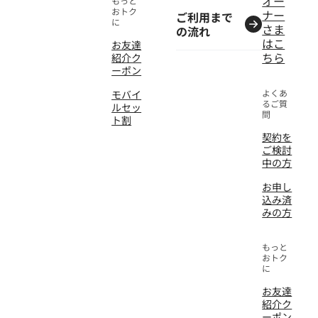
オー
もっと
おトク
ナー
ご利用まで
に
さま
の流れ
はこ
お友達
ちら
紹介ク
ーポン
よくあ
モバイ
るご質
ルセッ
問
ト割
契約を
ご検討
中の方
お申し
込み済
みの方
もっと
おトク
に
お友達
紹介ク
ーポン