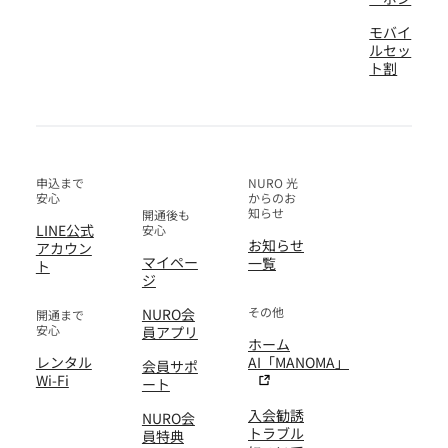
モバイ
ルセッ
ト割
申込まで
NURO 光
安心
からのお
知らせ
開通後も
LINE公式
安心
お知らせ
アカウン
マイペー
一覧
ト
ジ
その他
NURO会
開通まで
安心
員アプリ
ホーム
レンタル
AI「MANOMA」
会員サポ
Wi-Fi
ート
入会勧誘
NURO会
トラブル
員特典