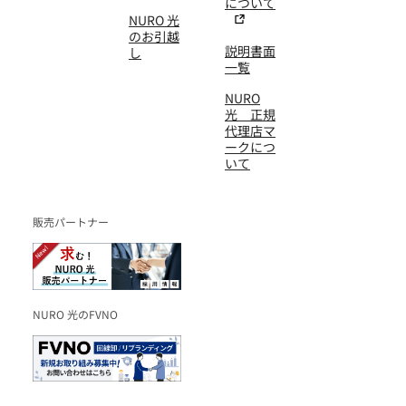
について
NURO 光
のお引越
説明書面
し
一覧
NURO
光 正規
代理店マ
ークにつ
いて
販売パートナー
NURO 光のFVNO