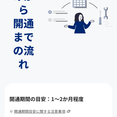
ら
開通
まで
の流
れ
開通期間の目安：1～2か月程度
開通期間目安に関する注意事項