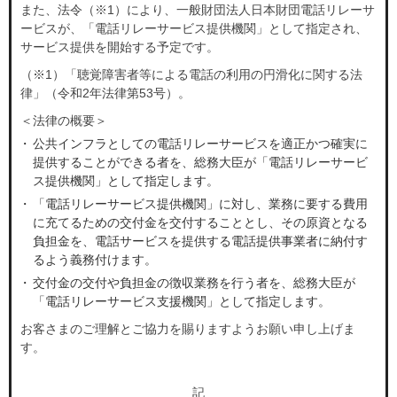
開通後も安心
NURO会員特典
また、法令（※1）により、一般財団法人日本財団電話リレーサ
NURO会員アプリ
NURO 光のお引越し
ービスが、「電話リレーサービス提供機関」として指定され、
サービス提供を開始する予定です。
管理会社・管理組合・オーナーさまはこちら
会員サポート
NURO会員特典
管理会社・管理組合・オーナーさまはこち
（※1）「聴覚障害者等による電話の利用の円滑化に関する法
律」（令和2年法律第53号）。
ら
NURO 光のお引越し
＜法律の概要＞
公共インフラとしての電話リレーサービスを適正かつ確実に
販売パートナーをご検討の方はこちら
個人事業主・法人の方
提供することができる者を、総務大臣が「電話リレーサービ
販売パートナーをご検討の方はこちら
個人事業主・法人の方はこちら
ス提供機関」として指定します。
「電話リレーサービス提供機関」に対し、業務に要する費用
に充てるための交付金を交付することとし、その原資となる
料金・特典などのお悩みごと
個人事業主・法人の方
負担金を、電話サービスを提供する電話提供事業者に納付す
個人事業主・法人の方はこちら
るよう義務付けます。
について
交付金の交付や負担金の徴収業務を行う者を、総務大臣が
「電話リレーサービス支援機関」として指定します。
料金・特典などのお悩みごと
お客さまのご理解とご協力を賜りますようお願い申し上げま
電話で相談する
について
す。
受付時間 9:00~21:00
記