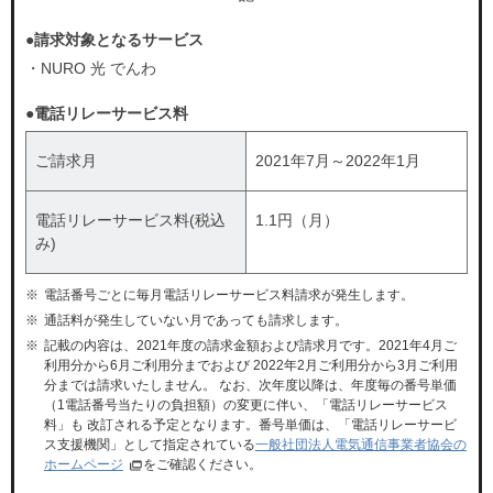
よくあるご質問を
電話で相談する
確認する
●請求対象となるサービス
受付時間 9:00~21:00
・NURO 光 でんわ
よくあるご質問を
画面右下の「ご質問・ご相談」のバナーか
●電話リレーサービス料
確認する
らチャットでもご相談をいただけます。
ご請求月
2021年7月～2022年1月
画面右下の「ご質問・ご相談」のバナーか
電話リレーサービス料(税込
1.1円（月）
らチャットでもご相談をいただけます。
み)
電話番号ごとに毎月電話リレーサービス料請求が発生します。
通話料が発生していない月であっても請求します。
記載の内容は、2021年度の請求金額および請求月です。2021年4月ご
利用分から6月ご利用分までおよび 2022年2月ご利用分から3月ご利用
分までは請求いたしません。 なお、次年度以降は、年度毎の番号単価
（1電話番号当たりの負担額）の変更に伴い、「電話リレーサービス
料」も 改訂される予定となります。番号単価は、「電話リレーサービ
ス支援機関」として指定されている
一般社団法人電気通信事業者協会の
ホームページ
をご確認ください。