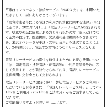
お知らせ
お知らせ
平素はインターネット接続サービス『NURO 光』をご利用いた
お知らせ
お知らせ
だきまして、誠にありがとうございます。
「聴覚障害者等による電話の利用の円滑化に関する法律」(※1)
よくあるご質問
よくあるご質問
に基づき、2021年7月1日より電話リレーサービスが開始されま
す。聴覚や発話に困難がある方とそれ以外の方（個人だけでな
契約をご検討中の方
契約をご検討中の方
く企業や自治体、医療機関、緊急通報受理機関等を含みます）
お申し込み済みの方
お申し込み済みの方
を、通訳オペレータが手話・文字と音声とを通訳することによ
申込まで安心
り、24時間365日、電話で双方向につなぐサービスとなりま
LINE公式アカウント
す。
申込まで安心
電話リレーサービスの提供を確保するために必要な費用につい
LINE公式アカウント
ては、固定電話・携帯電話・IP電話等のご利用電話番号数に応
開通まで安心
開通まで安心
じて負担することが義務付けられており、電話リレーサービス
レンタルWi-Fi
レンタルWi-Fi
提供機関に交付金として交付されます。
電話リレーサービス開始に伴い、弊社電話サービスをご利用い
ただいているお客さまに、「電話リレーサービス料」として202
もっとおトクに
開通後も安心
1年7月ご利用分（2021年8月ご請求分）からご請求させていた
お友達紹介クーポン
NURO会員アプリ
だきます。
モバイルセット割
会員サポート
ご理解賜りますようお願い申し上げます。