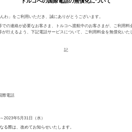
トルコへの国際電話の無償化について
会員サポート
NURO会員特典
 でんわ」をご利用いただき、誠にありがとうございます。
NURO 光のお引越し
もっとおトクに
等での連絡が必要なお客さま、トルコへ渡航中のお客さまが、ご利用料
お友達紹介クーポン
等が行えるよう、下記電話サービスについて、ご利用料金を無償化いた
モバイルセット割
記
料金・特典などのお悩みごとについて
料金・特典などのお悩みごとについて
話で相談する
よくあるご質問を
間 9:00~21:00
話で相談する
よくあるご質問を
間 9:00~21:00
国際電話
の「ご質問・ご相談」のバナーからチャットでもご相談をいた
の「ご質問・ご相談」のバナーからチャットでもご相談をいた
～2023年5月31日（水）
なる際は、改めてお知らせいたします。