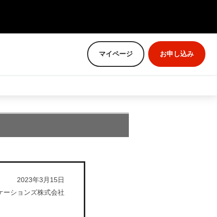
マイページ
お申し込み
ご利用までの流れ
ご利用までの流れ
開通後も安心
管理会社・管理組合・オーナーさまはこちら
NURO会員アプリ
管理会社・管理組合・オーナーさま
はこちら
会員サポート
2023年3月15日
NURO会員特典
NURO 光のお引越し
ケーションズ株式会社
販売パートナーをご検討の方はこちら