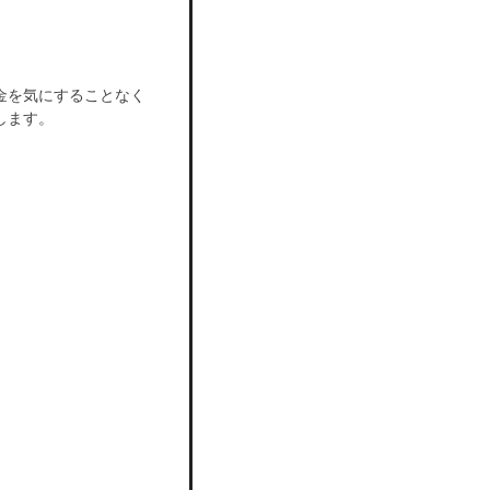
販売パートナーをご検討の方はこち
ら
個人事業主・法人の方
個人事業主・法人の方はこちら
金を気にすることなく
します。
個人事業主・法人の方
個人事業主・法人の方はこちら
確認する
確認する
だけます。
だけます。