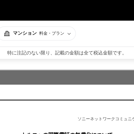
マンション
料金・プラン
特に注記のない限り、記載の金額は全て税込金額です。
オプション
オプション
申込まで安心
開通まで安心
LINE公式アカウント
レンタルWi-Fi
ソニーネットワークコミュニ
開通まで安心
開通後も安心
レンタルWi-Fi
NURO会員アプリ