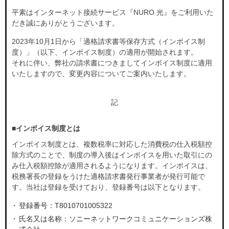
お知らせ
お知らせ
平素はインターネット接続サービス『NURO 光』をご利用いた
だき誠にありがとうございます。
お知らせ
お知らせ
2023年10月1日から「適格請求書等保存方式（インボイス制
度）」（以下、インボイス制度）の適用が開始されます。
よくあるご質問
よくあるご質問
それに伴い、弊社の請求書につきましてインボイス制度に適用
契約をご検討中の方
契約をご検討中の方
いたしますので、変更内容についてご案内いたします。
お申し込み済みの方
お申し込み済みの方
申込まで安心
記
LINE公式アカウント
申込まで安心
■インボイス制度とは
LINE公式アカウント
インボイス制度とは、複数税率に対応した消費税の仕入税額控
開通まで安心
開通まで安心
除方式のことで、制度の導入後はインボイスを用いた取引にの
レンタルWi-Fi
レンタルWi-Fi
み仕入税額控除が適用されるようになります。インボイスは、
税務署長の登録をうけた適格請求書発行事業者が発行可能で
す。当社は登録を受けており、登録番号は以下となります。
もっとおトクに
開通後も安心
お友達紹介クーポン
NURO会員アプリ
登録番号：T8010701005322
モバイルセット割
会員サポート
氏名又は名称：ソニーネットワークコミュニケーションズ株