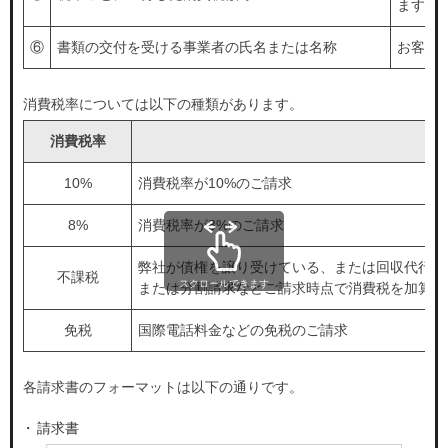
ます
⑥
書類の交付を受ける事業者の氏名または名称
お客さ
消費税率については以下の種類があります。
消費税率
内
10%
消費税率が10%のご請求
8%
消費税率が8%のご請求
弊社が債権を譲り受けている、または回収代行し
不課税
スクロールできます
または分割請求などご請求時点で消費税を加算し
免税
国際電話料金などの免税のご請求
各請求書のフォーマットは以下の通りです。
請求書