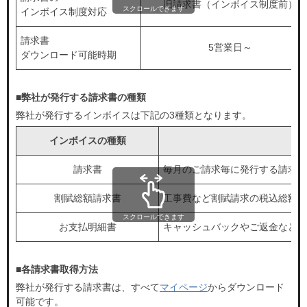
旧請求書（インボイス制度前）
よくあるご質問を
スクロールできます
インボイス制度対応
電話で相談する
確認する
受付時間 9:00~21:00
請求書
5営業日～
ダウンロード可能時期
よくあるご質問を
画面右下の「ご質問・ご相談」のバナーか
確認する
らチャットでもご相談をいただけます。
■弊社が発行する請求書の種類
弊社が発行するインボイスは下記の3種類となります。
画面右下の「ご質問・ご相談」のバナーか
インボイスの種類
らチャットでもご相談をいただけます。
請求書
毎月のご請求毎に発行する請求書
割賦総額請求書
工事費など割賦請求の税込総額の
スクロールできます
お支払明細書
キャッシュバックやご返金などの
■各請求書取得方法
弊社が発行する請求書は、すべて
マイページ
からダウンロード
可能です。