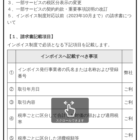
３、一部サービスの税区分表示の変更
４、一部サービスの契約約款・重要事項説明の改訂
５、インボイス制度対応以前（2023年10月まで）の請求書につ
いて
【１、請求書記載項目】
インボイス制度で必須となる下記項目を記載します。
インボイスへ記載すべき事項
インボイス発行事業者の氏名または名称および登録
①
弊社の
番号
②
取引年月日
ご利用
③
取引内容
ご利用
税率ごとに区分して合計した対価の額および適用税
④
ご利用
スクロールできます
率
ご利用
⑤
税率ごとに区分した消費税額等