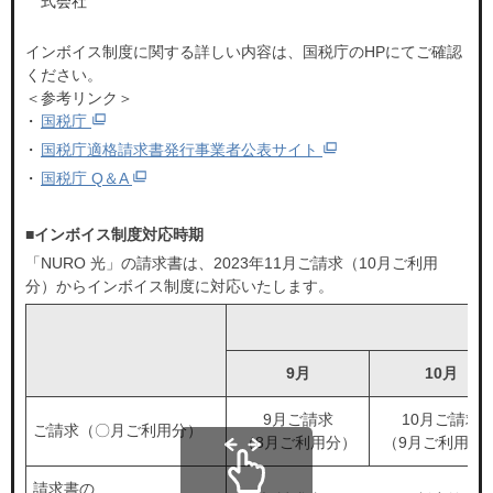
式会社
開通後も安心
NURO会員特典
NURO会員アプリ
NURO 光のお引越し
インボイス制度に関する詳しい内容は、国税庁のHPにてご確認
管理会社・管理組合・オーナーさまはこちら
会員サポート
ください。
NURO会員特典
管理会社・管理組合・オーナーさまはこち
＜参考リンク＞
ら
NURO 光のお引越し
国税庁
国税庁適格請求書発行事業者公表サイト
国税庁 Q＆A
販売パートナーをご検討の方はこちら
個人事業主・法人の方
販売パートナーをご検討の方はこちら
個人事業主・法人の方はこちら
■インボイス制度対応時期
「NURO 光」の請求書は、2023年11月ご請求（10月ご利用
分）からインボイス制度に対応いたします。
料金・特典などのお悩みごと
個人事業主・法人の方
個人事業主・法人の方はこちら
について
9月
10月
料金・特典などのお悩みごと
電話で相談する
9月ご請求
10月ご請求
について
ご請求（〇月ご利用分）
受付時間 9:00~21:00
（8月ご利用分）
（9月ご利用分
請求書の