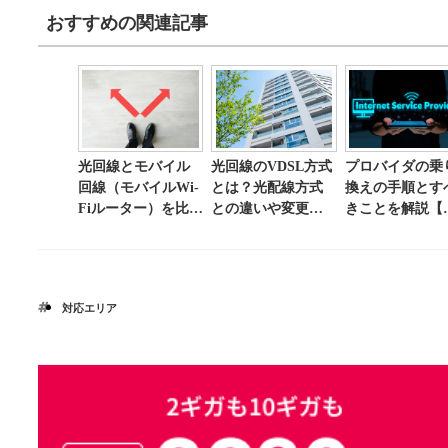
おすすめの関連記事
光回線とモバイル
光回線のVDSL方式
プロバイダの乗
回線（モバイルWi-
とは？光配線方式
換えの手順とす
Fiルーター）を比
との違いや変更方
きことを解説【
較！どちらを選べ
法について解説
ェックリスト付
ばいい？
き】
対応エリア