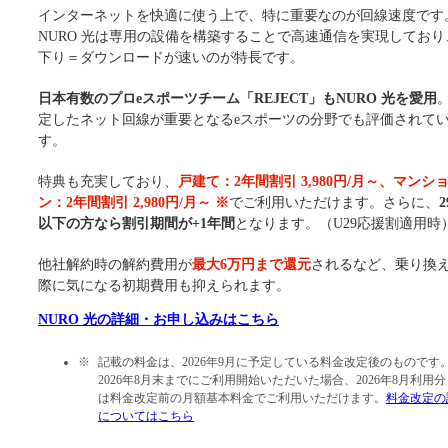
インターネットを快適に使う上で、特に重要なのが回線速度です
NURO 光は専用の設備を構築することで高速通信を実現しており
下り＝ダウンロードが速いのが特長です。
日本有数のプロeスポーツチーム「REJECT」もNURO 光を愛用
定したネット回線が重要となるeスポーツの分野でも評価されて
す。
特典も充実しており、
戸建て：2年間割引 3,980円/月～、マンシ
ン：2年間割引 2,980円/月～ ※
でご利用いただけます。さらに、
以下の方なら割引期間が+1年間
となります。（U29応援割適用時
他社解約時の解約費用が
最大6万円まで還元
されるなど、乗り換
際に気になる初期費用も抑えられます。
NURO 光の詳細・お申し込みはこちら
記載の料金は、2026年9月に予定している料金改定後のものです
2026年8月末までにご利用開始いただいた場合、2026年8月利用
は料金改定前の月額基本料金でご利用いただけます。
料金改定の
についてはこちら