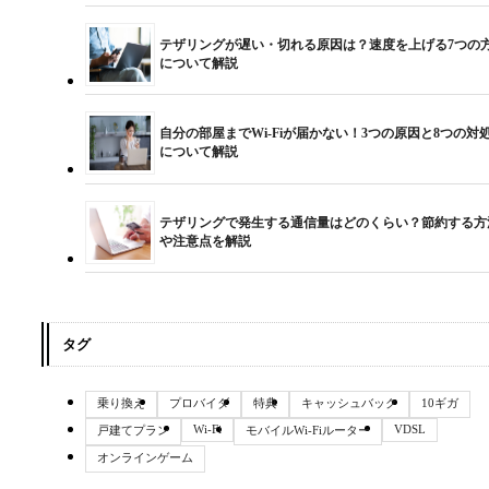
テザリングが遅い・切れる原因は？速度を上げる7つの
について解説
自分の部屋までWi-Fiが届かない！3つの原因と8つの対
について解説
テザリングで発生する通信量はどのくらい？節約する方
や注意点を解説
タグ
乗り換え
プロバイダ
特典
キャッシュバック
10ギガ
Wi-Fi
VDSL
戸建てプラン
モバイルWi-Fiルーター
オンラインゲーム