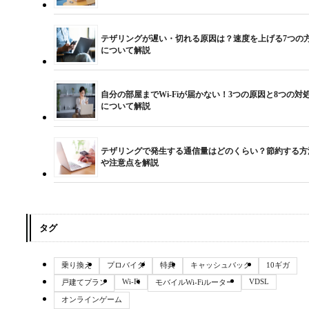
テザリングが遅い・切れる原因は？速度を上げる7つの
について解説
自分の部屋までWi-Fiが届かない！3つの原因と8つの対
について解説
テザリングで発生する通信量はどのくらい？節約する方
や注意点を解説
タグ
乗り換え
プロバイダ
特典
キャッシュバック
10ギガ
Wi-Fi
VDSL
戸建てプラン
モバイルWi-Fiルーター
オンラインゲーム