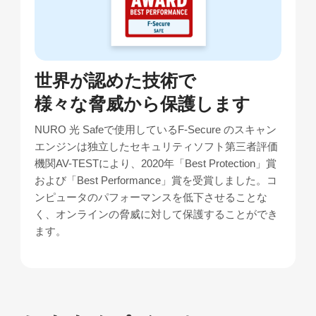
よくあるご質問を
画面右下の「ご質問・ご相談」のバナーか
確認する
らチャットでもご相談をいただけます。
画面右下の「ご質問・ご相談」のバナーか
世界が認めた技術で
らチャットでもご相談をいただけます。
様々な脅威から保護します
NURO 光 Safeで使用しているF-Secure のスキャン
エンジンは独立したセキュリティソフト第三者評価
機関AV-TESTにより、2020年「Best Protection」賞
および「Best Performance」賞を受賞しました。コ
ンピュータのパフォーマンスを低下させることな
く、オンラインの脅威に対して保護することができ
ます。