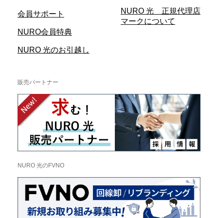
NURO 光 正規代理店
会員サポート
マークについて
NURO会員特典
NURO 光のお引越し
販売パートナー
NURO 光のFVNO