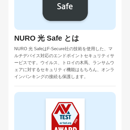
管理会社・管理組合・オーナーさまはこちら
会員サポート
NURO会員特典
管理会社・管理組合・オーナーさまはこち
ら
NURO 光のお引越し
販売パートナーをご検討の方はこちら
個人事業主・法人の方
NURO 光 Safe とは
販売パートナーをご検討の方はこちら
個人事業主・法人の方はこちら
NURO 光 SafeはF-Secure社の技術を使用した、マ
料金・特典などのお悩みごと
ルチデバイス対応のエンドポイントセキュリティサ
個人事業主・法人の方
ービスです。ウイルス、トロイの木馬、ランサムウ
個人事業主・法人の方はこちら
について
ェアに対するセキュリティ機能はもちろん、オンラ
インバンキングの接続も保護します。
料金・特典などのお悩みごと
電話で相談する
について
受付時間 9:00~21:00
よくあるご質問を
電話で相談する
確認する
受付時間 9:00~21:00