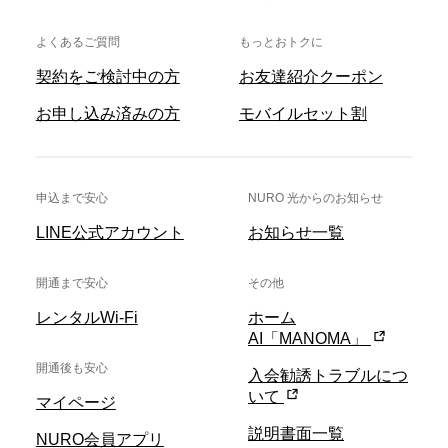
よくあるご質問
もっとおトクに
契約をご検討中の方
お友達紹介クーポン
お申し込み済みの方
モバイルセット割
申込まで安心
NURO 光からのお知らせ
LINE公式アカウント
お知らせ一覧
開通まで安心
その他
レンタルWi-Fi
ホーム
AI「MANOMA」
開通後も安心
入会勧誘トラブルにつ
いて
マイページ
説明書面一覧
NURO会員アプリ