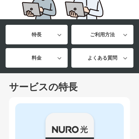
お知らせ
お知らせ
お知らせ
お知らせ
よくあるご質問
よくあるご質問
特長
ご利用方法
契約をご検討中の方
契約をご検討中の方
お申し込み済みの方
お申し込み済みの方
申込まで安心
料金
よくある質問
LINE公式アカウント
申込まで安心
LINE公式アカウント
開通まで安心
開通まで安心
サービスの特長
レンタルWi-Fi
レンタルWi-Fi
もっとおトクに
開通後も安心
お友達紹介クーポン
NURO会員アプリ
モバイルセット割
会員サポート
開通後も安心
NURO会員特典
NURO会員アプリ
NURO 光のお引越し