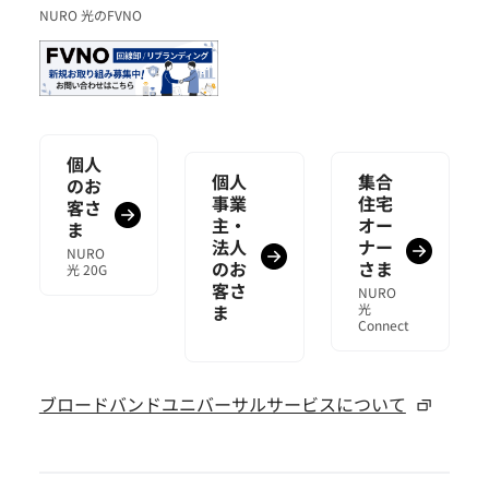
NURO 光のFVNO
個人
個人
集合
のお
事業
住宅
客さ
主・
オー
ま
法人
ナー
NURO
のお
さま
光 20G
客さ
NURO
ま
光
Connect
ブロードバンドユニバーサルサービスについて