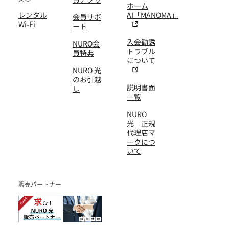
ホーム
レンタル
AI「MANOMA」
会員サポ
Wi-Fi
ート
入会勧誘
NURO会
トラブル
員特典
について
NURO 光
のお引越
説明書面
し
一覧
NURO
光 正規
代理店マ
ークにつ
いて
販売パートナー