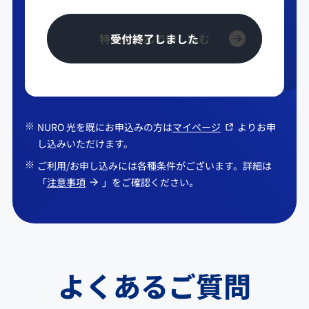
ジタル・エディシ
11,200円
ョン本体
特典を選んで申し込む
PlayStation®5本
13,600円
体
ワイヤレスコント
NURO 光を既にお申込みの方は
マイページ
よりお申
7,000円
ローラー
し込みいただけます。
ご利用/お申し込みには各種条件がございます。詳細は
横置き用フット ×
「
注意事項
」をご確認ください。
1,400円
2
HDMIケーブル
1,900円
電源コード
740円
よくあるご質問