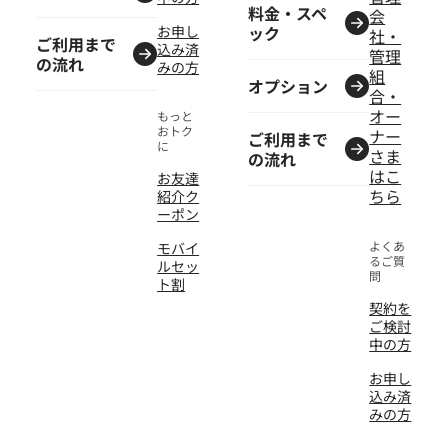
料金・スペ
会
お申し
ック
社・
ご利用まで
込み済
管理
の流れ
みの方
組
オプション
合・
オー
もっと
おトク
ナー
ご利用まで
に
さま
の流れ
はこ
お友達
ちら
紹介ク
ーポン
よくあ
モバイ
るご質
ルセッ
問
ト割
契約を
ご検討
中の方
お申し
込み済
みの方