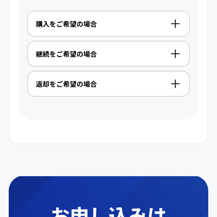
購入をご希望の場合
継続をご希望の場合
端末購入代金
PlayStation®5 デジタル・エディション f
返却をご希望の場合
or NURO：15,620円
自動更新後の月額利用料金
PlayStation®5 デジタル・エディション f
PlayStation®5 for NURO：17,160円
or NURO：890円
オプション解約後翌月に弊社から回収キ
残りお支払い金額（※）
ットをお客様の回線設置先住所に送付い
PlayStation®5 for NURO：1,010円
※継続契約期間中に解約をされる場合
たしますので、梱包の上、回収キット到
は、残りの契約期間×月額利用料金を一
残りお支払い金額（※）
着後一ヶ月以内にご返却ください。
括で請求いたします。継続契約の終了月
※4年目以降の契約更新後も、更新月以外
梱包漏れ、機器に破損がある場合、機器
に解約された場合は、機器購入費用のお
に解約をされる場合は残りの契約期間に
損害金を請求させていただきます。
支払いのみになります。
応じた残債金額が発生します。
また、複数の機器損害金が発生した場合
お申し込みは
は合算してご請求させていただきます。