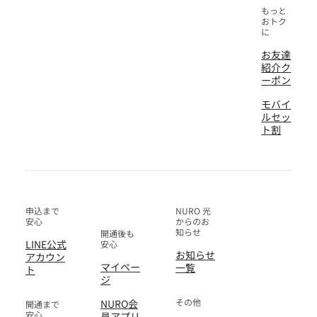
もっと
おトク
に
お友達
紹介ク
ーポン
モバイ
ルセッ
ト割
申込まで
NURO 光
安心
からのお
知らせ
開通後も
LINE公式
安心
お知らせ
アカウン
マイペー
一覧
ト
ジ
その他
NURO会
開通まで
安心
員アプリ