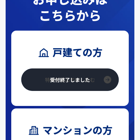
内訳・詳細についてはお答え出来かねま
こちらから
すのでご了承ください。
機器返却解約時に本体をご返却される際
には、お客さまの私物 (以下、私物品) を
誤って送付しないようご注意ください。
戸建ての方
私物品の紛失、破損等については一切責
任を負いかねますので、あらかじめご了
承ください。
弊社からお客様に貸与しておりますONU
特典を選んで申し込む
（回線終端装置）やTA（テレフォニーア
ダプタ）などは窓口が異なりますので、
同封しないようお願いいたします。
回収機器一覧
機器損害金
マンションの方
PlayStation®5 デ