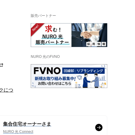
販売パートナー
NURO 光のFVNO
ークにつ
集合住宅オーナーさま
NURO 光 Connect