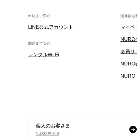
申込まで安心
開通後も
LINE公式アカウント
マイペ
NUR
開通まで安心
会員サ
レンタルWi-Fi
NUR
NURO
個人のお客さま
NURO 光 20G