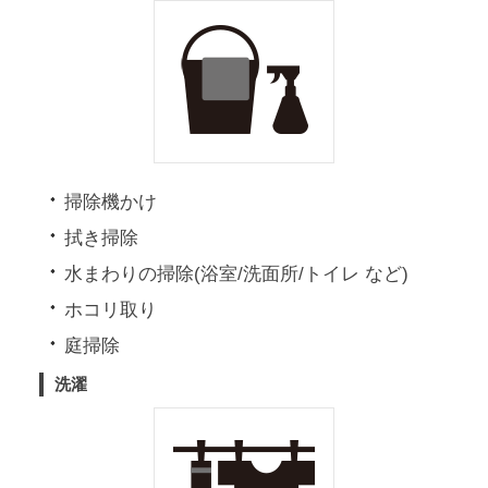
よくあるご質問を
電話で相談する
確認する
受付時間 9:00~21:00
よくあるご質問を
画面右下の「ご質問・ご相談」のバナーか
確認する
らチャットでもご相談をいただけます。
掃除機かけ
画面右下の「ご質問・ご相談」のバナーか
らチャットでもご相談をいただけます。
拭き掃除
水まわりの掃除(浴室/洗面所/トイレ など)
ホコリ取り
庭掃除
洗濯