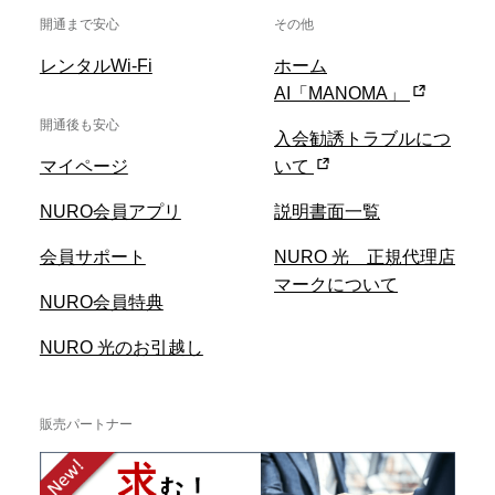
開通まで安心
その他
レンタルWi-Fi
ホーム
AI「MANOMA」
開通後も安心
入会勧誘トラブルにつ
マイページ
いて
NURO会員アプリ
説明書面一覧
会員サポート
NURO 光 正規代理店
マークについて
NURO会員特典
NURO 光のお引越し
販売パートナー