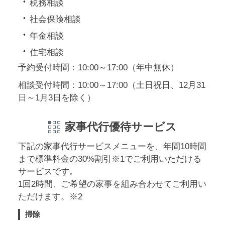
税務相談
開通後も安心
NURO会員特典
NURO会員アプリ
NURO 光のお引越し
社会保険相談
管理会社・管理組合・オーナーさまはこちら
会員サポート
年金相談
NURO会員特典
管理会社・管理組合・オーナーさまはこち
住宅相談
ら
NURO 光のお引越し
予約受付時間：10:00～17:00（年中無休）
相談受付時間：10:00～17:00（土日祝日、12月31
販売パートナーをご検討の方はこちら
個人事業主・法人の方
日～1月3日を除く）
販売パートナーをご検討の方はこちら
個人事業主・法人の方はこちら
家事代行優待サービス
料金・特典などのお悩みごと
個人事業主・法人の方
下記の家事代行サービスメニューを、年間10時間
個人事業主・法人の方はこちら
について
まで標準料金の30%割引※1でご利用いただける
サービスです。
料金・特典などのお悩みごと
1回2時間、ご希望の家事を組み合わせてご利用い
電話で相談する
について
ただけます。※2
受付時間 9:00~21:00
掃除