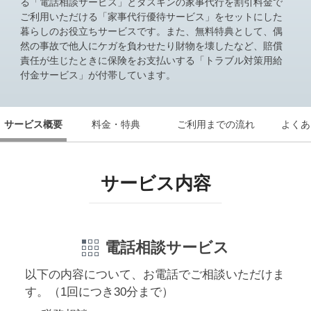
る「電話相談サービス」とダスキンの家事代行を割引料金で
お知らせ
お知らせ
ご利用いただける「家事代行優待サービス」をセットにした
暮らしのお役立ちサービスです。また、無料特典として、偶
お知らせ
お知らせ
然の事故で他人にケガを負わせたり財物を壊したなど、賠償
責任が生じたときに保険をお支払いする「トラブル対策用給
付金サービス」が付帯しています。
よくあるご質問
よくあるご質問
契約をご検討中の方
契約をご検討中の方
お申し込み済みの方
お申し込み済みの方
サービス概要
料金・特典
ご利用までの流れ
よくあ
申込まで安心
LINE公式アカウント
申込まで安心
サービス内容
LINE公式アカウント
開通まで安心
開通まで安心
レンタルWi-Fi
レンタルWi-Fi
電話相談サービス
もっとおトクに
開通後も安心
以下の内容について、お電話でご相談いただけま
お友達紹介クーポン
NURO会員アプリ
す。（1回につき30分まで）
モバイルセット割
会員サポート