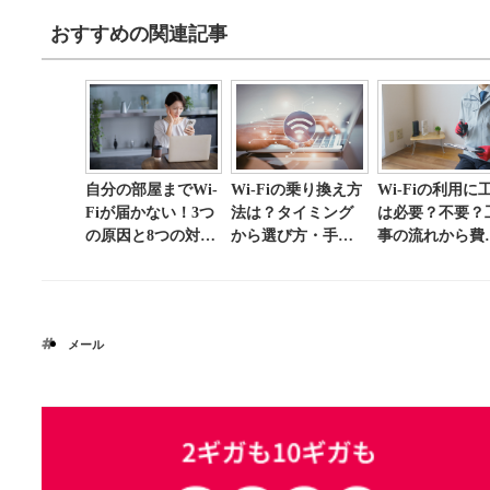
おすすめの関連記事
自分の部屋までWi-
Wi-Fiの乗り換え方
Wi-Fiの利用に
Fiが届かない！3つ
法は？タイミング
は必要？不要？
の原因と8つの対処
から選び方・手順
事の流れから費
法について解説
まで解説
用・注意点まで
説
メール