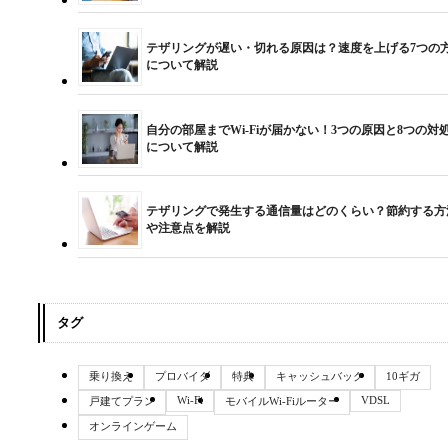
テザリングが遅い・切れる原因は？速度を上げる7つの
について解説
自分の部屋までWi-Fiが届かない！3つの原因と8つの対
について解説
テザリングで発生する通信量はどのくらい？節約する方
や注意点を解説
タグ
乗り換え
プロバイダ
特典
キャッシュバック
10ギガ
Wi-Fi
VDSL
戸建てプラン
モバイルWi-Fiルーター
オンラインゲーム