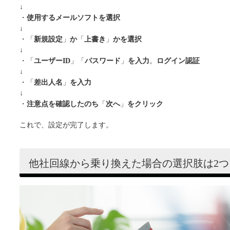
↓
・
使用するメールソフトを選択
↓
・「
新規設定
」
か
「
上書き
」
かを選択
↓
・「
ユーザーID
」「
パスワード
」
を入力
。
ログイン認証
↓
・「
差出人名
」
を入力
↓
・
注意点を確認したのち
「
次へ
」
をクリック
これで、設定が完了します。
他社回線から乗り換えた場合の選択肢は2つ