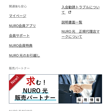
開通後も安心
入会勧誘トラブルについ
て
マイページ
説明書面一覧
NURO会員アプリ
NURO 光 正規代理店マ
会員サポート
ークについて
NURO会員特典
NURO 光のお引越し
販売パートナー
NURO 光のFVNO