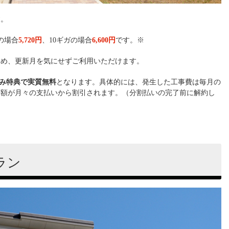
す。
の場合
5,720円
、10ギガの場合
6,600円
です。※
ため、更新月を気にせずご利用いただけます。
み特典で実質無料
となります。具体的には、発生した工事費は毎月の
同額が月々の支払いから割引されます。（分割払いの完了前に解約し
）
ラン