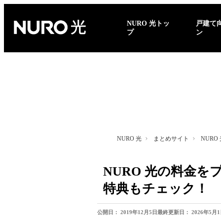
NURO 光トッ
戸建て
プ
ン
NURO 光
まとめサイト
NUR
NURO 光の料金
特典もチェック！
公開日：
2019年12月5日
最終更新日：
2026年5月