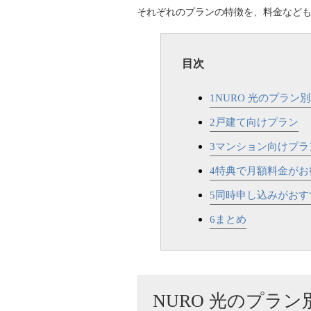
それぞれのプランの特徴を、料金など
目次
1
NURO 光のプラン
2
戸建て向けプラン
3
マンション向けプラ
4
特典で月額料金がお
5
同時申し込みがおす
6
まとめ
NURO 光のプラ