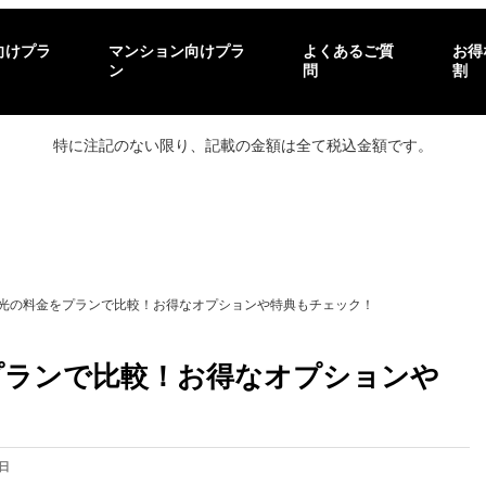
向けプラ
マンション向けプラ
よくあるご質
お得
ン
問
割
特に注記のない限り、記載の金額は全て税込金額です。
O 光の料金をプランで比較！お得なオプションや特典もチェック！
をプランで比較！お得なオプションや
1日