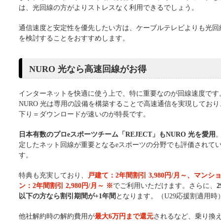
は、光回線の方がよりストレスなく利用できるでしょう。
通信速度と安定性を優先したい方は、ケーブルテレビよりも光回
を検討することをおすすめします。
NURO 光なら高速回線がお得
インターネットを快適に使う上で、特に重要なのが回線速度です
NURO 光は専用の設備を構築することで高速通信を実現しており
下り＝ダウンロードが速いのが特長です。
日本有数のプロeスポーツチーム「REJECT」もNURO 光を愛用
定したネット回線が重要となるeスポーツの分野でも評価されて
す。
特典も充実しており、
戸建て：2年間割引 3,980円/月～、マンシ
ン：2年間割引 2,980円/月～ ※
でご利用いただけます。さらに、
以下の方なら割引期間が+1年間
となります。（U29応援割適用時
他社解約時の解約費用が
最大6万円まで還元
されるなど、乗り換