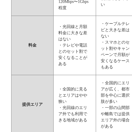
120Mbps〜1Gbps
い
程度
・ケーブルテレ
・光回線と月額
ビと大きな差は
料金に大きな差
ない
はない
・スマホとのセ
料金
・テレビや電話
ット割やキャン
とのセット割で
ペーンで月額が
安くなることが
安くなるケース
ある
もある
・全国的にエリ
・全国的に見る
アが広く、都市
とエリアはやや
部を中心に選択
狭い
肢が多い
提供エリア
・光回線のエリ
・一部の山間部
ア外でも利用で
や離島では提供
きる地域がある
エリア外の場合
がある