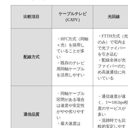
ケーブルテレビ
比較項目
光回線
（CATV）
・FTTH方式（光
・HFC方式（同軸
のみ）で宅内ま
＋光）を採用し
で光ファイバー
ていることが多
を引き込む
配線方式
い
・配線全体が光
・既存のテレビ
ファイバーのた
用同軸ケーブル
め高速通信に向
を活用しやすい
いている
・同軸ケーブル
・通信速度が速
区間がある場合
く、1〜10Gbps程
は速度や安定性
度のサービスが
がやや劣りやす
通信品質
多い
い
・混雑時でも比
・最大速度は
較的安定しやす