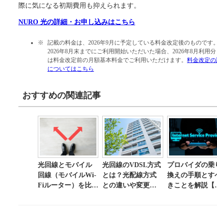
際に気になる初期費用も抑えられます。
NURO 光の詳細・お申し込みはこちら
記載の料金は、2026年9月に予定している料金改定後のものです
2026年8月末までにご利用開始いただいた場合、2026年8月利用
は料金改定前の月額基本料金でご利用いただけます。
料金改定の
についてはこちら
おすすめの関連記事
光回線とモバイル
光回線のVDSL方式
プロバイダの乗
回線（モバイルWi-
とは？光配線方式
換えの手順とす
Fiルーター）を比
との違いや変更方
きことを解説【
較！どちらを選べ
法について解説
ェックリスト付
ばいい？
き】