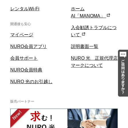
レンタルWi-Fi
ホーム
AI「MANOMA」
開通後も安心
入会勧誘トラブルにつ
マイページ
いて
NURO会員アプリ
説明書面一覧
会員サポート
NURO 光 正規代理店
マークについて
NURO会員特典
NURO 光のお引越し
販売パートナー