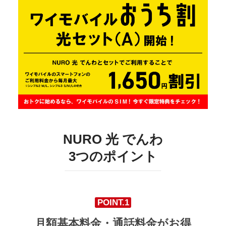
開通後も安心
NURO会員特典
NURO会員アプリ
NURO 光のお引越し
管理会社・管理組合・オーナーさまはこちら
会員サポート
NURO会員特典
管理会社・管理組合・オーナーさまはこち
ら
NURO 光のお引越し
販売パートナーをご検討の方はこちら
個人事業主・法人の方
販売パートナーをご検討の方はこちら
個人事業主・法人の方はこちら
料金・特典などのお悩みごと
個人事業主・法人の方
NURO 光 でんわ
個人事業主・法人の方はこちら
について
3つのポイント
料金・特典などのお悩みごと
電話で相談する
について
POINT.1
受付時間 9:00~21:00
月額基本料金・通話料金がお得