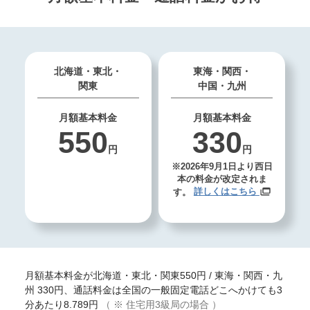
よくあるご質問を
電話で相談する
確認する
受付時間 9:00~21:00
よくあるご質問を
画面右下の「ご質問・ご相談」のバナーか
北海道・東北・
東海・関西・
確認する
関東
中国・九州
らチャットでもご相談をいただけます。
月額基本料金
月額基本料金
550
330
画面右下の「ご質問・ご相談」のバナーか
らチャットでもご相談をいただけます。
円
円
※2026年9月1日より西日
本の料金が改定されま
す。
詳しくはこちら
月額基本料金が北海道・東北・関東550円 / 東海・関西・九
州 330円、通話料金は全国の一般固定電話どこへかけても3
分あたり8.789円
（ ※ 住宅用3級局の場合 ）