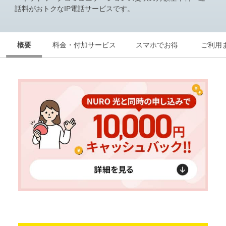
話料がおトクなIP電話サービスです。
お知らせ
お知らせ
お知らせ
お知らせ
概要
料金・付加サービス
スマホでお得
ご利用
よくあるご質問
よくあるご質問
契約をご検討中の方
契約をご検討中の方
お申し込み済みの方
お申し込み済みの方
申込まで安心
LINE公式アカウント
申込まで安心
LINE公式アカウント
開通まで安心
開通まで安心
レンタルWi-Fi
レンタルWi-Fi
もっとおトクに
開通後も安心
お友達紹介クーポン
NURO会員アプリ
モバイルセット割
会員サポート