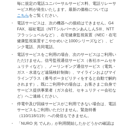
毎に規定の電話ユニバーサルサービス料、電話リレーサ
ービス料が発生いたします。最新の価格については
こちら
をご覧ください。
電話サービスは、次の機器への接続はできません。G4
FAX、福祉電話（NTTシルバーホンあんしんSⅢ、NTT
フラッシュベルなど）、在宅健康監視装置（NEC・在宅
健康監視装置すこやかめいと1000シリーズなど）、ピ
ンク電話、共同電話。
電話サービスをご利用の場合、次のサービスはご利用い
ただけません。信号監視通信サービス（各社ホームセキ
ュリティなど）、ノーリンギング通信サービス（電気・
ガス・水道など遠隔検針制御）、マイラインおよびマイ
ラインプラス（番号ポータビリティをすると自動で解約
されます）。既にご利用中の場合は、お客さまご自身で
サービス提供事業者（ガス会社、セキュリティー会社な
ど）へご連絡ください。
停電中及び回線サービスがご利用できない場合は、電話
サービスもご利用いただけません。緊急特番
（110/118/119）への発信もできません。
「NURO 光 でんわ」が利用開始したかどうかの確認は