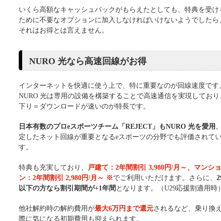
いくら高額なキャッシュバックがもらえたとしても、特典を受け
ために不要なオプションに加入しなければいけないようでしたら
それはお得とは言えません。
NURO 光なら高速回線がお得
インターネットを快適に使う上で、特に重要なのが回線速度です
NURO 光は専用の設備を構築することで高速通信を実現しており
下り＝ダウンロードが速いのが特長です。
日本有数のプロeスポーツチーム「REJECT」もNURO 光を愛用
定したネット回線が重要となるeスポーツの分野でも評価されて
す。
特典も充実しており、
戸建て：2年間割引 3,980円/月～、マンシ
ン：2年間割引 2,980円/月～ ※
でご利用いただけます。さらに、
以下の方なら割引期間が+1年間
となります。（U29応援割適用時
他社解約時の解約費用が
最大6万円まで還元
されるなど、乗り換
際に気になる初期費用も抑えられます。