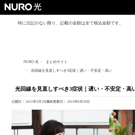
特に注記のない限り、記載の金額は全て税込金額です。
NURO 光トップ
戸建て向けプラン
NURO 光
まとめサイト
マンション向けプラン
光回線を見直しすべき3症状｜遅い・不安定・高い
よくあるご質問
光回線を見直しすべき3症状｜遅い・不安定・高
お得なセット割
公開日：
2021年3月5日
最終更新日：
2023年9月28日
お友達紹介クーポン