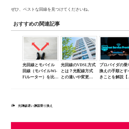
ぜひ、ベストな回線を見つけてくださいね。
おすすめの関連記事
光回線とモバイル
光回線のVDSL方式
プロバイダの乗
回線（モバイルWi-
とは？光配線方式
換えの手順とす
Fiルーター）を比
との違いや変更方
きことを解説【
較！どちらを選べ
法について解説
ェックリスト付
ばいい？
き】
光回線
遅い原因
乗り換え