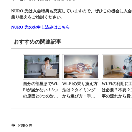
NURO 光は入会特典も充実していますので、ぜひこの機会に入会
乗り換えをご検討ください
。
NURO 光のお申し込みはこちら
おすすめの関連記事
自分の部屋までWi-
Wi-Fiの乗り換え方
Wi-Fiの利用に
Fiが届かない！3つ
法は？タイミング
は必要？不要？
の原因と8つの対処
から選び方・手順
事の流れから費
法について解説
まで解説
用・注意点まで
説
NURO 光