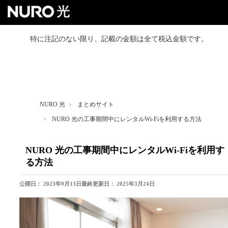
特に注記のない限り、記載の金額は全て税込金額です。
NURO 光トップ
戸建て向けプラン
NURO 光
まとめサイト
マンション向けプラン
NURO 光の工事期間中にレンタルWi-Fiを利用する方法
よくあるご質問
NURO 光の工事期間中にレンタルWi-Fiを利用す
る方法
お得なセット割
公開日：
2023年9月13日
最終更新日：
2025年3月24日
お友達紹介クーポン