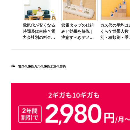
電気代が安くなる
節電タップの仕組
ガス代の平均は
時間帯は何時？電
みと効果を解説｜
くら？世帯人数
力会社別の料金と
注意すべきデメリ
別・種類別・季
おすすめプラン
ットとは？
別の平均額と節
は？
方法を紹介
電気代節約
ガス代節約
水道代節約