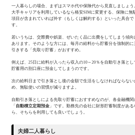
一人暮らしの場合、まずはスマホ代や保険代から見直しましょう
大手キャリアを利用しているなら格安SIMに変更する、保険に無
項目が含まれていれば外す（もしくは解約する）といった具合で
す。
若いうちは、交際費や娯楽、ぜいたく品に出費をしてしまう傾向
あります。そのような方には、毎月の給料から貯蓄分を強制的に
引きする「先取り貯蓄」がおすすめ。
例えば、25日に給料が入ったら収入の10～20％を自動引き落とし
貯蓄用の別口座に預金してしまうのです。
次の給料日まで引き落とし後の金額で生活をしなければならない
め、無駄使いの習慣が減りますよ。
自動引き落としによる先取り貯蓄におすすめなのが、各金融機関
「
自動積立定期預金
」です。勤務先の会社に財形貯蓄制度がある
ら、そちらを利用しても良いでしょう。
夫婦二人暮らし