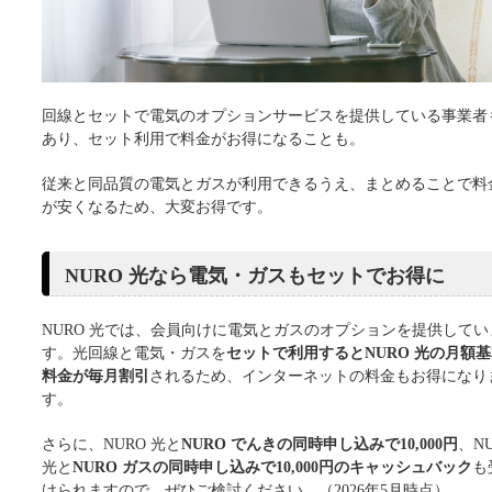
回線とセットで電気のオプションサービスを提供している事業者
あり、セット利用で料金がお得になることも。
従来と同品質の電気とガスが利用できるうえ、まとめることで料
が安くなるため、大変お得です。
NURO 光なら電気・ガスもセットでお得に
NURO 光では、会員向けに電気とガスのオプションを提供してい
す。光回線と電気・ガスを
セットで利用するとNURO 光の月額
料金が毎月割引
されるため、インターネットの料金もお得になり
す。
さらに、NURO 光と
NURO でんきの同時申し込みで10,000円
、N
光と
NURO ガスの同時申し込みで10,000円のキャッシュバック
も
けられますので、ぜひご検討ください。（2026年5月時点）